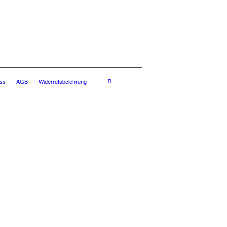
ss
AGB
Widerrufsbelehrung