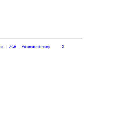
ss
AGB
Widerrufsbelehrung