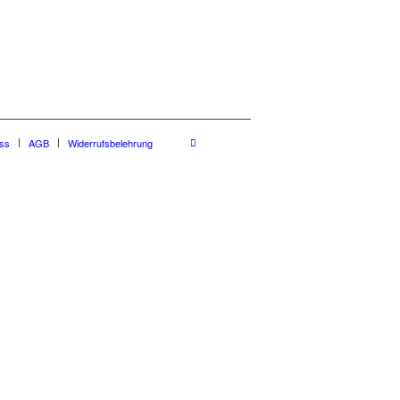
ss
AGB
Widerrufsbelehrung