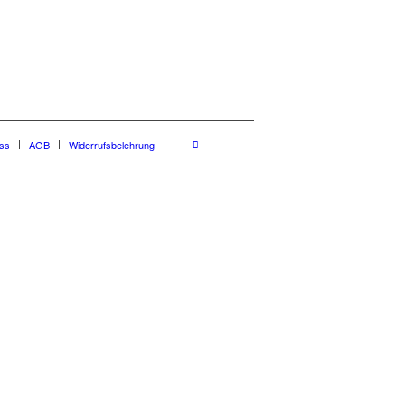
ss
AGB
Widerrufsbelehrung