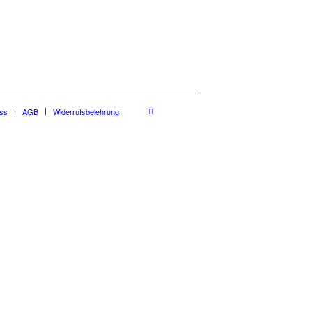
ss
AGB
Widerrufsbelehrung